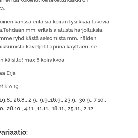
ainen tai kokenut kehäkettu kaikki on
ta.
rien kanssa erilaisia koiran fysiikkaa tukevia
a.Tehdään mm. erilaisia alusta harjoituksia,
lemme ryhdikästä seisomista mm. näiden
liikkumista kaveljetit apuna käyttäen jne.
nikäisille!
max 6 koirakkoa
aa Erja
t klo 19
 19.8., 26.8., 2.9., 9.9.,16.9., 23.9., 30.9., 7.10.,
0., 28.10., 4.11., 11.11., 18.11., 25.11., 2.12.
variaatio: