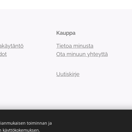
Kauppa
akäytäntö
Tietoa minusta
dot
Ota minuun yhteyttä
Uutiskirje
ianmukaisen toiminnan ja
en käyttökokemuksen.