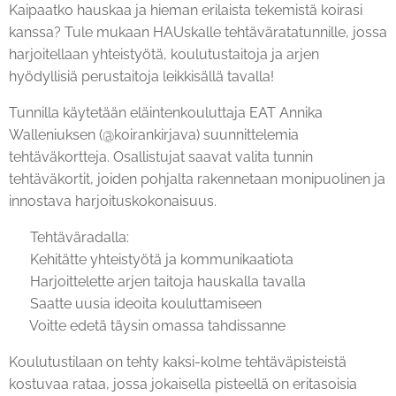
Kaipaatko hauskaa ja hieman erilaista tekemistä koirasi
kanssa? Tule mukaan HAUskalle tehtäväratatunnille, jossa
harjoitellaan yhteistyötä, koulutustaitoja ja arjen
hyödyllisiä perustaitoja leikkisällä tavalla!
Tunnilla käytetään eläintenkouluttaja EAT Annika
Walleniuksen (@koirankirjava) suunnittelemia
tehtäväkortteja. Osallistujat saavat valita tunnin
tehtäväkortit, joiden pohjalta rakennetaan monipuolinen ja
innostava harjoituskokonaisuus.
🐶 Tehtäväradalla:
✨ Kehitätte yhteistyötä ja kommunikaatiota
✨ Harjoittelette arjen taitoja hauskalla tavalla
✨ Saatte uusia ideoita kouluttamiseen
✨ Voitte edetä täysin omassa tahdissanne
Koulutustilaan on tehty kaksi-kolme tehtäväpisteistä
kostuvaa rataa, jossa jokaisella pisteellä on eritasoisia