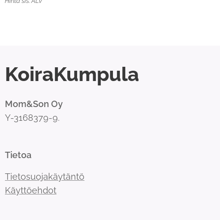
Hinta sis. ALV
KoiraKumpula
Mom&Son Oy
Y-3168379-9.
Tietoa
Tietosuojakäytäntö
Käyttöehdot