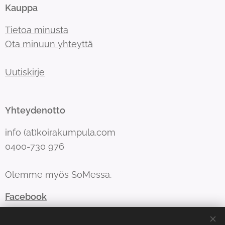
Kauppa
Tietoa minusta
Ota minuun yhteyttä
Uutiskirje
Yhteydenotto
info (at)koirakumpula.com
0400-730 976
Olemme myös SoMessa.
Facebook
Instagram