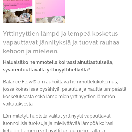
Yrttinyyttien lämpö ja lempeä kosketus
vapauttavat jännityksiä ja tuovat rauhaa
kehoon ja mieleen.
Haluaisitko hemmotella koiraasi ainutlaatuisella,
syvärentouttavalla yrttinyyttihetkellä?
Balance Flow
®
on rauhoittava hemmottelukokemus,
jossa koirasi saa pysähtyä, palautua ja nauttia lempeästä
kosketuksesta sekä lämpimien yrttinyyttien lämmön
vaikutuksesta.
Lämmitetyt, huolella valitut yrttinyytit vapauttavat
luonnollisia tuoksuja ja miellyttävää lämpöä koirasi
kehoon. Lämmin yrttinyytti tuntuu pehmeältä ja