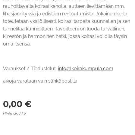
rauhoittavalta koirasi keholla, auttaen lievittämään mm.
lihasjännityksiä ja edistäen rentoutumista. Jokainen kerta
toteutetaan yksilöllisesti, koirasi tarpeita kuunnellen ja sen
tunnetilaa kunnioittaen. Tavoitteeni on luoda turvallinen,
kiireetön ja harmoninen hetki, jossa koirasi voi olla täysin
oma itsensä.
Varaukset / Tiedustelut
info@lkoirakumpula.com
aikoja varataan vain sähköpostilla
0,00
€
Hinta sis. ALV