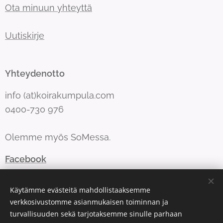
Ota minuun yhteyttä
Uutiskirje
Yhteydenotto
info (at)koirakumpula.com
0400-730 976
Olemme myös SoMessa.
Facebook
Instagram
Käytämme evästeitä mahdollistaaksemme
verkkosivustomme asianmukaisen toiminnan ja
turvallisuuden sekä tarjotaksemme sinulle parhaan
Evästeet